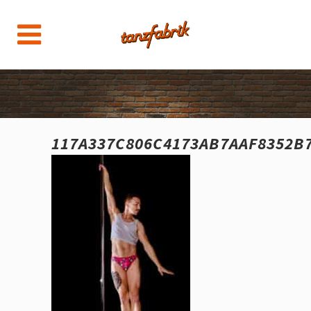
117A337C806C4173AB7AAF8352B