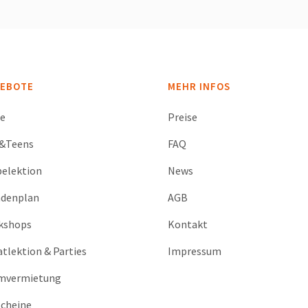
EBOTE
MEHR INFOS
se
Preise
s&Teens
FAQ
elektion
News
ndenplan
AGB
kshops
Kontakt
atlektion & Parties
Impressum
mvermietung
cheine