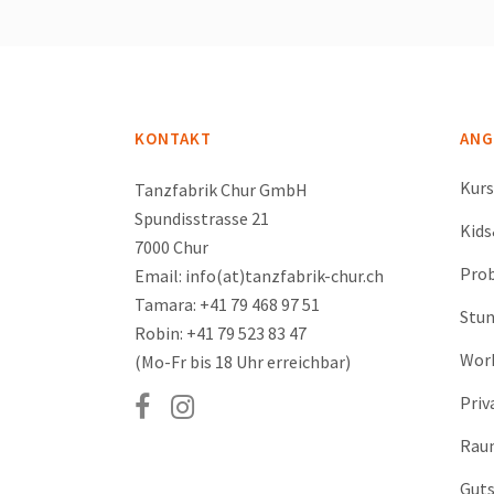
KONTAKT
ANG
Kur
Tanzfabrik Chur GmbH
Spundisstrasse 21
Kid
7000 Chur
Prob
Email: info(at)tanzfabrik-chur.ch
Tamara: +41 79 468 97 51
Stu
Robin: +41 79 523 83 47
Wor
(Mo-Fr bis 18 Uhr erreichbar)
Priv
Rau
Guts