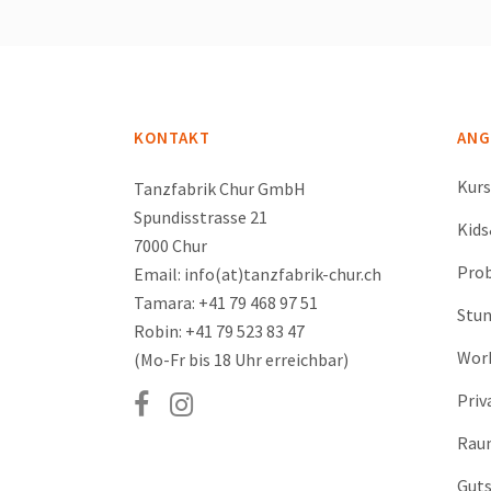
KONTAKT
ANG
Kur
Tanzfabrik Chur GmbH
Spundisstrasse 21
Kid
7000 Chur
Prob
Email: info(at)tanzfabrik-chur.ch
Tamara: +41 79 468 97 51
Stu
Robin: +41 79 523 83 47
Wor
(Mo-Fr bis 18 Uhr erreichbar)
Priv
Rau
Guts