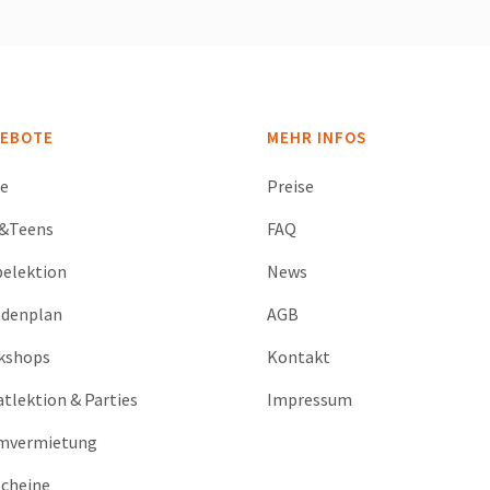
EBOTE
MEHR INFOS
se
Preise
s&Teens
FAQ
elektion
News
ndenplan
AGB
kshops
Kontakt
atlektion & Parties
Impressum
mvermietung
cheine