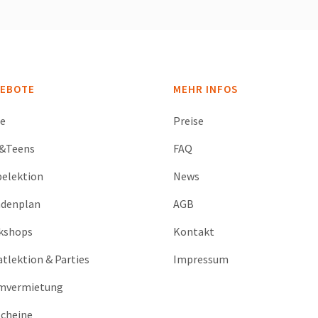
EBOTE
MEHR INFOS
se
Preise
s&Teens
FAQ
elektion
News
ndenplan
AGB
kshops
Kontakt
atlektion & Parties
Impressum
mvermietung
cheine