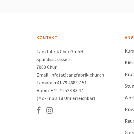
KONTAKT
ANG
Kur
Tanzfabrik Chur GmbH
Spundisstrasse 21
Kid
7000 Chur
Prob
Email: info(at)tanzfabrik-chur.ch
Tamara: +41 79 468 97 51
Stu
Robin: +41 79 523 83 47
Wor
(Mo-Fr bis 18 Uhr erreichbar)
Priv
Rau
Guts