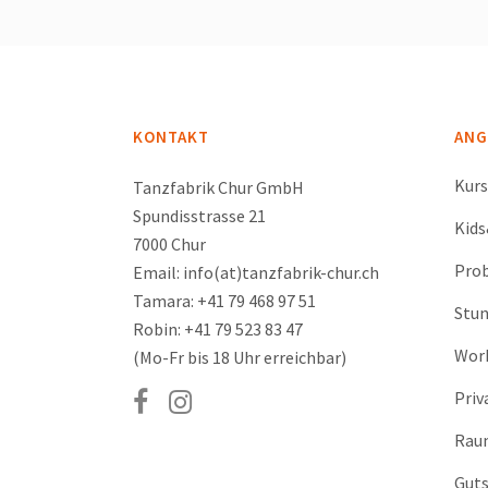
KONTAKT
ANG
Kur
Tanzfabrik Chur GmbH
Spundisstrasse 21
Kid
7000 Chur
Prob
Email: info(at)tanzfabrik-chur.ch
Tamara: +41 79 468 97 51
Stu
Robin: +41 79 523 83 47
Wor
(Mo-Fr bis 18 Uhr erreichbar)
Priv
Rau
Guts