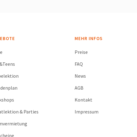
EBOTE
MEHR INFOS
se
Preise
s&Teens
FAQ
elektion
News
ndenplan
AGB
kshops
Kontakt
atlektion & Parties
Impressum
mvermietung
cheine