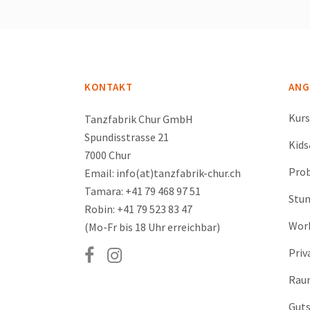
KONTAKT
ANG
Kur
Tanzfabrik Chur GmbH
Spundisstrasse 21
Kid
7000 Chur
Prob
Email: info(at)tanzfabrik-chur.ch
Tamara: +41 79 468 97 51
Stu
Robin: +41 79 523 83 47
Wor
(Mo-Fr bis 18 Uhr erreichbar)
Priv
Rau
Guts