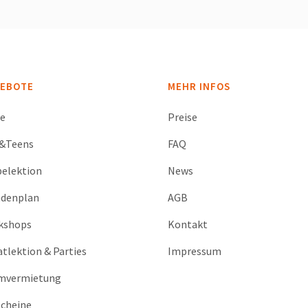
EBOTE
MEHR INFOS
se
Preise
s&Teens
FAQ
elektion
News
ndenplan
AGB
kshops
Kontakt
atlektion & Parties
Impressum
mvermietung
cheine