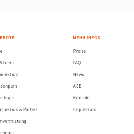
EBOTE
MEHR INFOS
se
Preise
s&Teens
FAQ
elektion
News
ndenplan
AGB
kshops
Kontakt
atlektion & Parties
Impressum
mvermietung
cheine