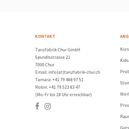
KONTAKT
ANG
Kur
Tanzfabrik Chur GmbH
Spundisstrasse 21
Kid
7000 Chur
Prob
Email: info(at)tanzfabrik-chur.ch
Tamara: +41 79 468 97 51
Stu
Robin: +41 79 523 83 47
Wor
(Mo-Fr bis 18 Uhr erreichbar)
Priv
Rau
Guts