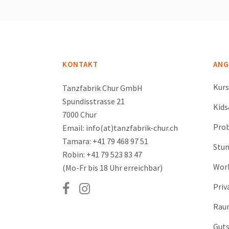
KONTAKT
ANG
Kur
Tanzfabrik Chur GmbH
Spundisstrasse 21
Kid
7000 Chur
Prob
Email: info(at)tanzfabrik-chur.ch
Tamara: +41 79 468 97 51
Stu
Robin: +41 79 523 83 47
Wor
(Mo-Fr bis 18 Uhr erreichbar)
Priv
Rau
Guts