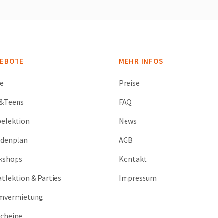
EBOTE
MEHR INFOS
se
Preise
s&Teens
FAQ
elektion
News
ndenplan
AGB
kshops
Kontakt
atlektion & Parties
Impressum
mvermietung
cheine