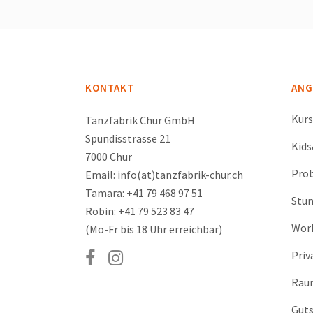
KONTAKT
ANG
Kur
Tanzfabrik Chur GmbH
Spundisstrasse 21
Kid
7000 Chur
Prob
Email: info(at)tanzfabrik-chur.ch
Tamara: +41 79 468 97 51
Stu
Robin: +41 79 523 83 47
Wor
(Mo-Fr bis 18 Uhr erreichbar)
Priv
Rau
Guts