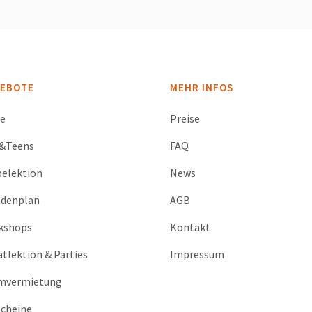
EBOTE
MEHR INFOS
se
Preise
s&Teens
FAQ
elektion
News
ndenplan
AGB
kshops
Kontakt
atlektion & Parties
Impressum
mvermietung
cheine